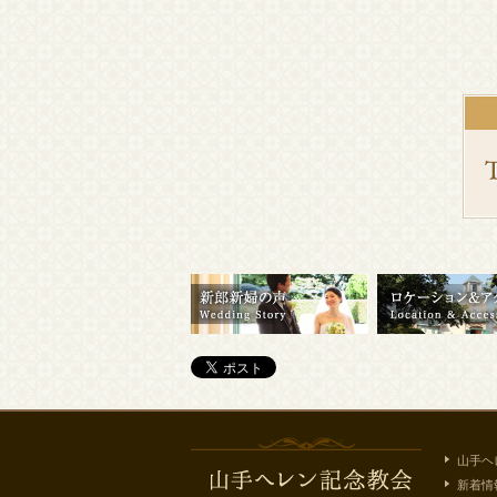
山手ヘ
新着情