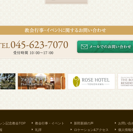
レン記念教会TOP
教会行事・イベント
新郎新婦の声
お問い合
報
礼拝
ロケーション&アクセス
個人情報