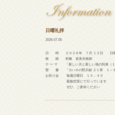
日曜礼拝
2026.07.05
日 時 ２０２６年 ７月 １２日 日曜
牧 師 村椿 喜美夫牧師
テ ー マ 「新しい天と新しい地の到来（
聖 書 「ヨハネの黙示録 ２１
章 １～
お祈り会 毎週日曜日 １５：４０
親族控室にて行っています.
ぜひ、ご参加ください