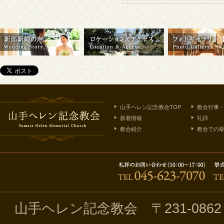
山手ヘレン記念教会TOP
教会行事
新着情報
礼拝
教会紹介
教会での
山手ヘレン記念教会 〒231-086